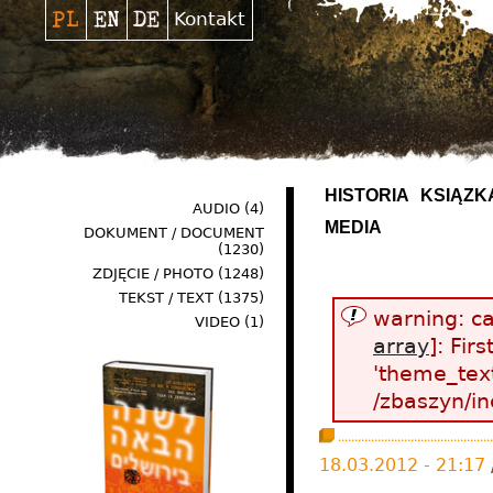
Kontakt
HISTORIA
KSIĄŻK
AUDIO
(4)
MEDIA
DOKUMENT / DOCUMENT
(1230)
ZDJĘCIE / PHOTO
(1248)
TEKST / TEXT
(1375)
warning: ca
VIDEO
(1)
array
]: Fir
'theme_text
/zbaszyn/in
18.03.2012 - 21:17